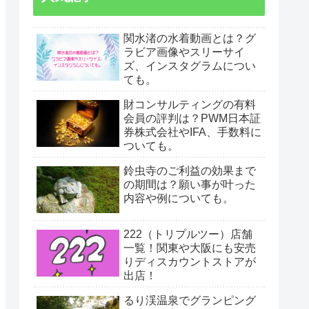
関水渚の水着動画とは？グ
ラビア画像やスリーサイ
ズ、インスタグラムについ
ても。
財コンサルティングの有料
会員の評判は？PWM日本証
券株式会社やIFA、手数料に
ついても。
鈴虫寺のご利益の効果まで
の期間は？願い事が叶った
内容や例についても。
222（トリプルツー）店舗
一覧！関東や大阪にも安売
りディスカウントストアが
出店！
るり渓温泉でグランピング