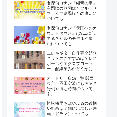
名探偵コナン『紺青の拳』
主題歌の歌詞は？ブルーサ
ファイア劇場版との違いに
ついても
名探偵コナン『天国へのカ
ウントダウン』は911に似
てる？ビルのモデルや富士
山についても
エレキギター自作完全組立
キットのおすすめは？レス
ポールやエクスプローラ
ー、配線済みかどうかにつ
いても。
オードリー店舗一覧 関西・
東京、羽田空港にもある？
行列や待ち時間について
も。
恒松祐里ちはやふるの役柄
や動画は？他に出演した映
画・ドラマについても