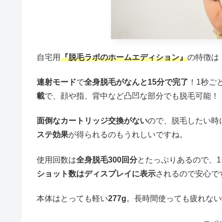
自宅用
『脱毛ラボのホームエディション』
の特徴は
連射モード
で
全身脱毛がなんと15分で完了
！1秒ご
載
で、顔や指、背中など凸凹な部分でも脱毛可能！
面倒なカートリッジ交換がない
ので、脱毛したい時
ステ効果
が得られるのもうれしいですね。
使用回数は
全身脱毛300回分
とたっぷりあるので、
ショット数はディスプレイに表示
されるので安心で
本体はとっても軽い
277g
。長時間使っても疲れない