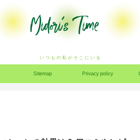
い つ も の 私 が そ こ に い る
Sitemap
Privacy policy