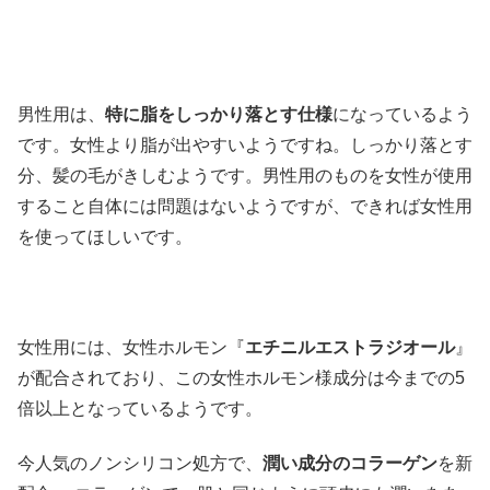
男性用は、
特に脂をしっかり落とす仕様
になっているよう
です。女性より脂が出やすいようですね。しっかり落とす
分、髪の毛がきしむようです。男性用のものを女性が使用
すること自体には問題はないようですが、できれば女性用
を使ってほしいです。
女性用には、女性ホルモン『
エチニルエストラジオール
』
が配合されており、この女性ホルモン様成分は今までの5
倍以上となっているようです。
今人気のノンシリコン処方で、
潤い成分のコラーゲン
を新