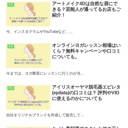
アートメイク4Dは自然な眉にで
美容
きる？芸能人が通ってるお店もご
紹介！
今、インスタグラムやYouTubeなど、...
オンラインヨガレッスン相場はい
美容
くら？無料キャンペーンや口コミ
についても。
今までは、ヨガ教室にレッスンに行くのが当...
アイリスオーヤマ脱毛器エピレタ
美容
(epilata)の口コミは？ 評判やVIO
に使えるのかについても
自社オリジナルブランドを作成して販売して...