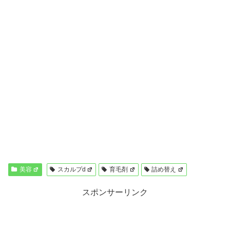
美容
スカルプd
育毛剤
詰め替え
スポンサーリンク