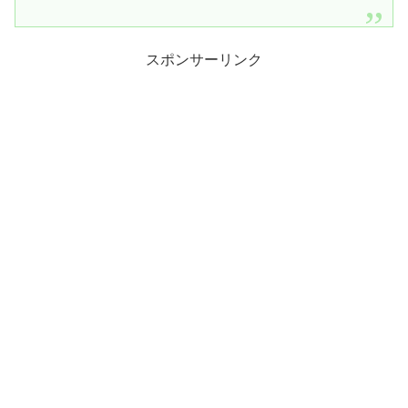
スポンサーリンク