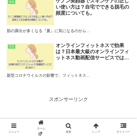
ケノン美顔器でスキンケアの正し
美容
い使い方は？自宅でできる脱毛の
頻度についても。
肌の露出が多くなる『夏』に気になるのがム...
オンラインフィットネスで効果
美容
は？日本最大級のオンラインフィ
ットネス動画配信サービスではじ
めよう！
新型コロナウイルスの影響で、フィットネス...
スポンサーリンク
ホーム
メニュー
検索
トップ
サイドバー