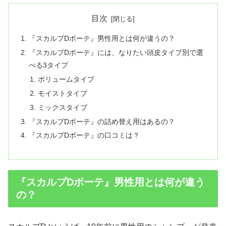
目次
『スカルプDボーテ』男性用とは何が違うの？
『スカルプDボーテ』には、なりたい頭皮タイプ別で選
べる3タイプ
ボリュームタイプ
モイストタイプ
ミックスタイプ
『スカルプDボーテ』の詰め替え用はあるの？
『スカルプDボーテ』の口コミは？
『スカルプDボーテ』男性用とは何が違う
の？