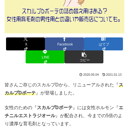
X
Facebook
はてブ
LINE
コピー
2020.05.04
2021.01.13
皆さんご存じのスカルプDから、リニューアルされた『
ス
カルプDボーテ
』が登場しました。
女性のための『
スカルプDボーテ
』には女性ホルモン『
エ
チニルエストラジオール
』が配合され、今までの5倍のよ
り濃厚な育毛剤となっています。