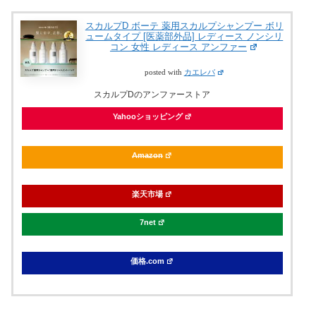
スカルプD ボーテ 薬用スカルプシャンプー ボリ
ュームタイプ [医薬部外品] レディース ノンシリ
コン 女性 レディース アンファー
posted with
カエレバ
スカルプDのアンファーストア
Yahooショッピング
Amazon
楽天市場
7net
価格.com