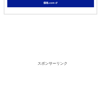
価格.com
スポンサーリンク