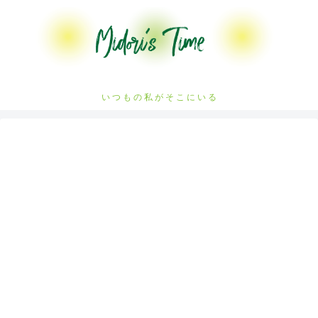
い つ も の 私 が そ こ に い る