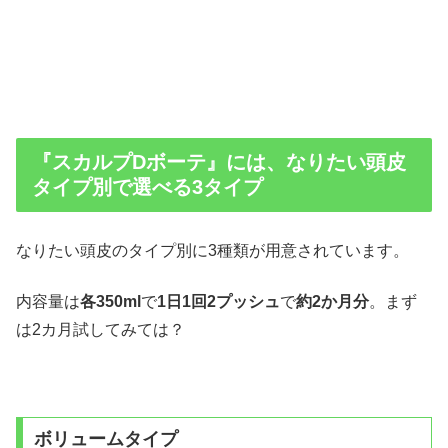
『スカルプDボーテ』には、なりたい頭皮
タイプ別で選べる3タイプ
なりたい頭皮のタイプ別に3種類が用意されています。
内容量は
各350ml
で
1日1回2プッシュ
で
約2か月分
。まず
は2カ月試してみては？
ボリュームタイプ