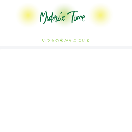
い つ も の 私 が そ こ に い る