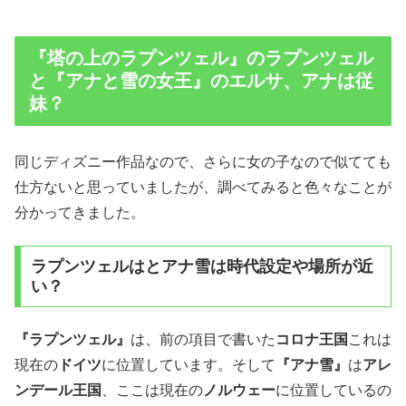
『塔の上のラプンツェル』のラプンツェル
と『アナと雪の女王』のエルサ、アナは従
妹？
同じディズニー作品なので、さらに女の子なので似てても
仕方ないと思っていましたが、調べてみると色々なことが
分かってきました。
ラプンツェルはとアナ雪は時代設定や場所が近
い？
『ラプンツェル』
は、前の項目で書いた
コロナ王国
これは
現在の
ドイツ
に位置しています。そして
『アナ雪』
は
アレ
ンデール王国
、ここは現在の
ノルウェー
に位置しているの