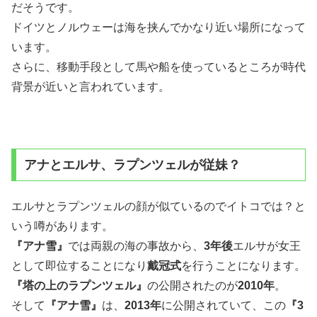
だそうです。
ドイツとノルウェーは海を挟んでかなり近い場所になって
います。
さらに、移動手段として馬や船を使っているところが時代
背景が近いと言われています。
アナとエルサ、ラプンツェルが従妹？
エルサとラプンツェルの顔が似ているのでイトコでは？と
いう噂があります。
『アナ雪』
では両親の海の事故から、
3年後
エルサが女王
として即位することになり
戴冠式
を行うことになります。
『塔の上のラプンツェル』
の公開されたのが
2010年
。
そして
『アナ雪』
は、
2013年
に公開されていて、この
『3