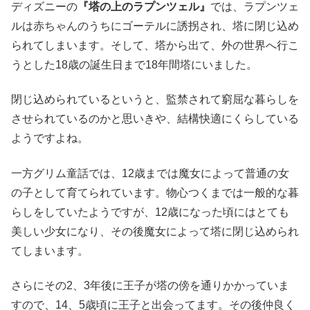
ディズニーの
『塔の上のラプンツェル』
では、ラプンツェ
ルは赤ちゃんのうちにゴーテルに誘拐され、塔に閉じ込め
られてしまいます。そして、塔から出て、外の世界へ行こ
うとした18歳の誕生日まで18年間塔にいました。
閉じ込められているというと、監禁されて窮屈な暮らしを
させられているのかと思いきや、結構快適にくらしている
ようですよね。
一方グリム童話では、12歳までは魔女によって普通の女
の子として育てられています。物心つくまでは一般的な暮
らしをしていたようですが、12歳になった頃にはとても
美しい少女になり、その後魔女によって塔に閉じ込められ
てしまいます。
さらにその2、3年後に王子が塔の傍を通りかかっていま
すので、14、5歳頃に王子と出会ってます。その後仲良く