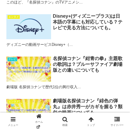
このほど、『名探偵コナン』のTVアニメシ...
Disney+(ディズニープラス)は日
エンタメ
本語の字幕にも対応している？テ
レビで見る方法についても。
ディズニーの動画サービスDisney+（...
名探偵コナン『紺青の拳』主題歌
テレビ
の歌詞は？ブルーサファイア劇場
版との違いについても
劇場版 名探偵コナンで歴代1位の興行収入...
劇場版名探偵コナン『緋色の弾
エンタメ
丸』は赤井秀一がカギを握る？類
似の映画についても
ホーム
メニュー
検索
トップ
サイドバー
待ちに待った劇場版24作目となる 『名探...