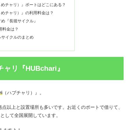
I（うめチャリ）』ポートはどこにある？
I（うめチャリ）』の利用料金は？
すめ『長堀サイクル』
用料金は？
ルサイクルのまとめ
リ『HUBchari』
i
（ハブチャリ）』。
0拠点以上と設置場所も多いです。お近くのポートで借りて、
アとして全国展開しています。