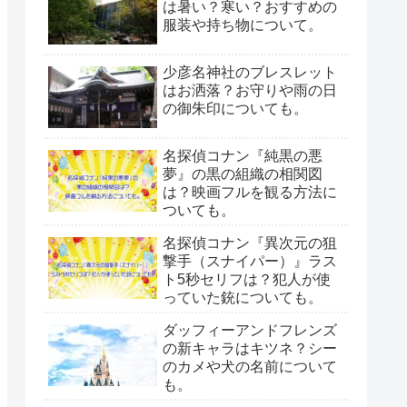
は暑い？寒い？おすすめの
服装や持ち物について。
少彦名神社のブレスレット
はお洒落？お守りや雨の日
の御朱印についても。
名探偵コナン『純黒の悪
夢』の黒の組織の相関図
は？映画フルを観る方法に
ついても。
名探偵コナン『異次元の狙
撃手（スナイパー）』ラス
ト5秒セリフは？犯人が使
っていた銃についても。
ダッフィーアンドフレンズ
の新キャラはキツネ？シー
のカメや犬の名前について
も。