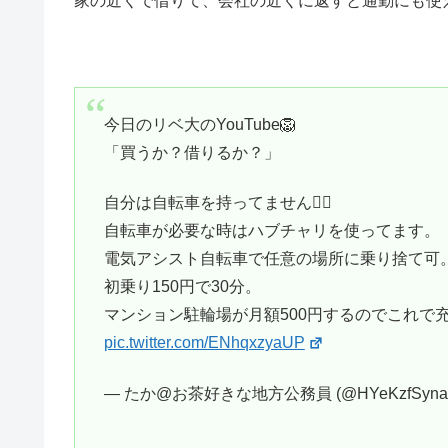
家の近くで借りて、会社の近くに返すと通勤にも使
今日のリベ大のYouTube🦁
「買うか？借りるか？」
自分は自転車を持ってません🚴‍♂️
自転車が必要な時はハブチャリを使ってます。
電気アシスト自転車で任意の場所に乗り捨て可
初乗り150円で30分。
マンション駐輪場が月額500円するのでこれで充分🙆
pic.twitter.com/ENhqxzyaUP
— たか@お茶好きな地方公務員 (@HYeKzfSynaU