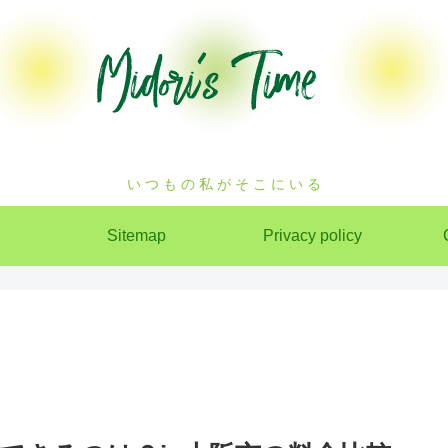
い つ も の 私 が そ こ に い る
Sitemap
Privacy policy