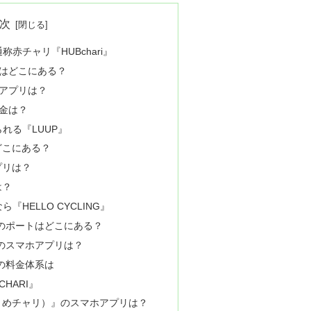
次
赤チャリ『HUBchari』
ートはどこにある？
ホアプリは？
料金は？
れる『LUUP』
どこにある？
プリは？
は？
HELLO CYCLING』
NG』のポートはどこにある？
G』のスマホアプリは？
G』の料金体系は
CHARI』
I（うめチャリ）』のスマホアプリは？