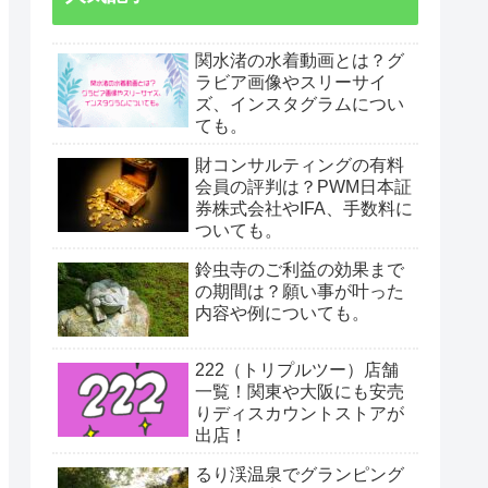
関水渚の水着動画とは？グ
ラビア画像やスリーサイ
ズ、インスタグラムについ
ても。
財コンサルティングの有料
会員の評判は？PWM日本証
券株式会社やIFA、手数料に
ついても。
鈴虫寺のご利益の効果まで
の期間は？願い事が叶った
内容や例についても。
222（トリプルツー）店舗
一覧！関東や大阪にも安売
りディスカウントストアが
出店！
るり渓温泉でグランピング