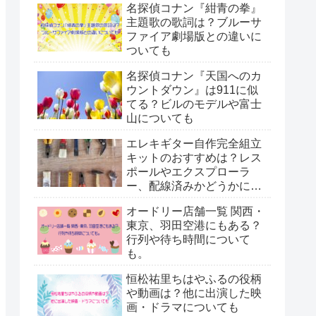
名探偵コナン『紺青の拳』
主題歌の歌詞は？ブルーサ
ファイア劇場版との違いに
ついても
名探偵コナン『天国へのカ
ウントダウン』は911に似
てる？ビルのモデルや富士
山についても
エレキギター自作完全組立
キットのおすすめは？レス
ポールやエクスプローラ
ー、配線済みかどうかにつ
いても。
オードリー店舗一覧 関西・
東京、羽田空港にもある？
行列や待ち時間について
も。
恒松祐里ちはやふるの役柄
や動画は？他に出演した映
画・ドラマについても