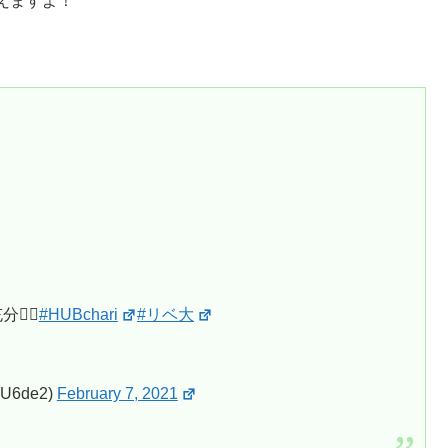
えますよ！
。
‍♂️
#HUBchari
#リベ大
6de2)
February 7, 2021