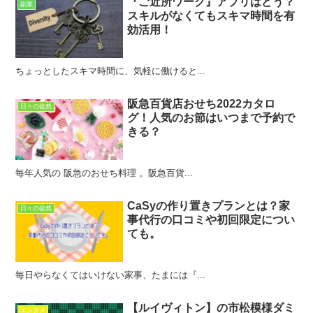
『ご近所ワーク』アプリはどう？
副業
スキルがなくてもスキマ時間を有
効活用！
ちょっとしたスキマ時間に、気軽に働けると...
阪急百貨店おせち2022カタロ
日々の徒然
グ！人気のお節はいつまで予約で
きる？
毎年人気の 阪急のおせち料理 。阪急百貨...
CaSyの作り置きプランとは？家
日々の徒然
事代行の口コミや初回限定につい
ても。
毎日やらなくてはいけない家事、たまには『...
【ルイヴィトン】の市松模様ダミ
エンタメ