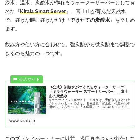
冷水、温水、炭酸水が作れるウォーターサーバーとして有
名な『
Kirala Smart Server
』。富士山が育んだ天然水
で、好きな時に好きなだけ『
できたての炭酸水
』を楽しめ
ます。
飲み方や使い方に合わせて、強炭酸から微炭酸まで調整で
きるのも魅力の一つです。
《公式》炭酸水がつくれるウォーターサーバー
「キララウォーター スマートサーバー」｜富士
山の天然水
キララオフィシャルサイト。キララは、天然水をひとつ上
のレベルへとすすめます。世界遺産「富士山」の豊かな水
源から、あなたの口に入る瞬間まで。あらゆるプロセス
で、一切の妥協なくこだわります。すべての人の暮らし
を、きらきらと新しく。
www.kirala.jp
このブランドパートナーに以前、浅田真央さんが就任して