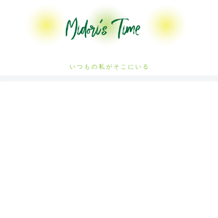
い つ も の 私 が そ こ に い る