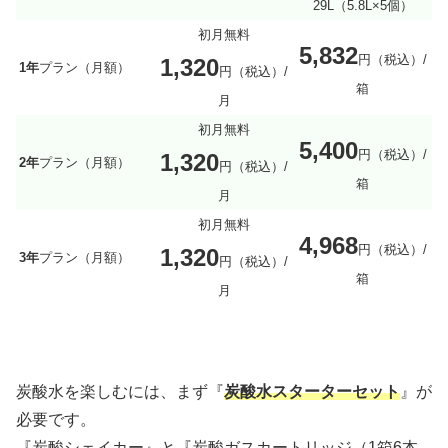
29L（5.8L×5個）
初月無料
5,832
円（税込）/
1,320
1年
プラン（月額）
円（税込）/
箱
月
初月無料
5,400
円（税込）/
1,320
2年
プラン（月額）
円（税込）/
箱
月
初月無料
4,968
円（税込）/
1,320
3年
プラン（月額）
円（税込）/
箱
月
炭酸水を楽しむには、まず『
炭酸水スターターセット
』が
必要です。
『炭酸シェイカー』と『炭酸ガスカートリッジ（1箱6本