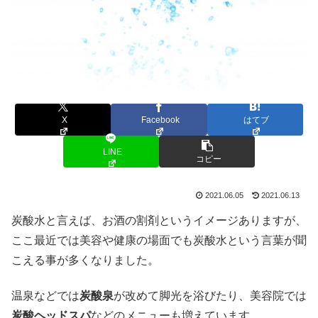
X
Facebook
はてブ
LINE
コピー
2021.06.05
2021.06.13
炭酸水と言えば、お酒の割剤というイメージありますが、
ここ最近では美容や健康の場面でも炭酸水という言葉が聞
こえる事が多くなりました。
温泉などでは
炭酸泉
が改めて脚光を浴びたり、美容院では
炭酸ヘッドスパ
などのメニューも増えています。