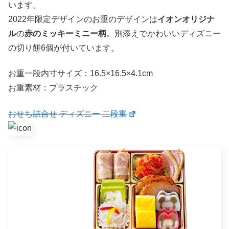
います。
2022年限定デザインのお重のデザインは
イオンオリジナ
ル
の
赤のミッキーミニー柄
。別添えでかわいいディズニー
の切り餅6個が付いています。
お重一段内寸サイズ：16.5×16.5×4.1cm
お重素材：プラスチック
おせち詰合せ ディズニー 二段重