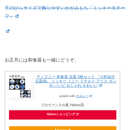
手のひらサイズで飾りやすいかがみもち「ミッキーモチー
フ」
お正月には和食器も一緒にどうぞ。
ディズニー 和食器 豆皿 5枚セット 『小粋染付
豆皿揃』 ミッキー ミニー ドナルド アリス ダン
ボ バンビ おしゃれ かわいい
posted with
カエレバ
プロヴァンスの風 Yahoo!店
Yahooショッピング
Amazon