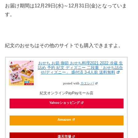
お届け期間は12月29日(水)～12月31日(金)となっていま
す。
紀文のおせちはその他のサイトでも購入できますよ。
おせち お節 御節 おせち料理2021 2022 冷蔵 生
詰め 予約 紀文 ディズニー 二段重「おせち詰合
せ/ディズニー」 盛付済 3-4人前 送料無料
posted with
カエレバ
紀文オンラインPayPayモール店
Yahooショッピング
Amazon
楽天市場