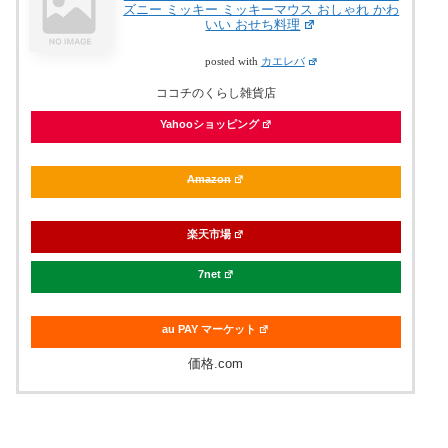
ズニー ミッキー ミッキーマウス おしゃれ かわ
いい おせち料理
posted with
カエレバ
ココチのくらし雑貨店
Yahooショッピング
Amazon
楽天市場
7net
au PAY マーケット
価格.com