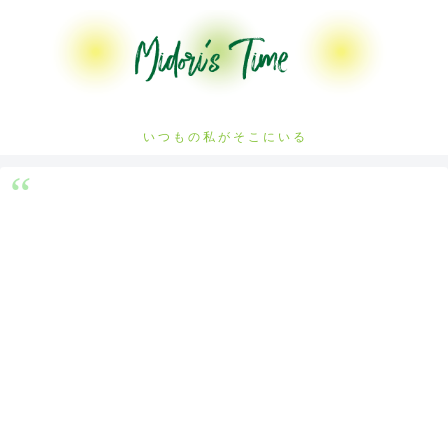
い つ も の 私 が そ こ に い る