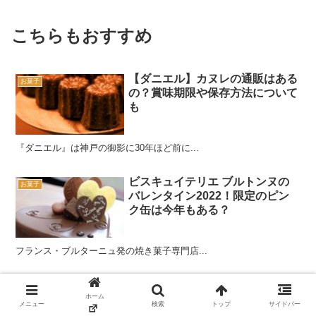
こちらもおすすめ
【ダニエル】カヌレの通販はある
お菓子
の？賞味期限や保存方法について
も
『ダニエル』は神戸の御影に30年ほど前に...
ビスキュイテリエ ブルトンヌの
お菓子
バレンタイン2022！限定のピン
ク缶は今年もある？
フランス・ブルターニュ発の焼き菓子専門店...
高級ポッキー【バトンドール】大
お菓子
阪の店舗は行列？オンラインショ
ホーム
メニュー
検索
トップ
サイドバー
ップや賞味期限についても