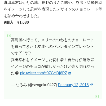
真田幸村ゆかりの地、長野のりんご味や、忍者・猿飛佐助
をイメージして忍術を表現したデザインのチョコレート等
を詰め合わせました。
9個入 ¥1,080
高島屋へ行って、メリーのつわものチョコレート
を買ってきた！友達へのバレンタインプレゼント
です(*´˘`*)♡
真田幸村をイメージした切れ者！自分は伊達政宗
イメージのチョコが欲しかったけど売り切れやっ
た😭
pic.twitter.com/c97GYDj8PZ
— なるみ (@sengoku0427)
February 12, 2018