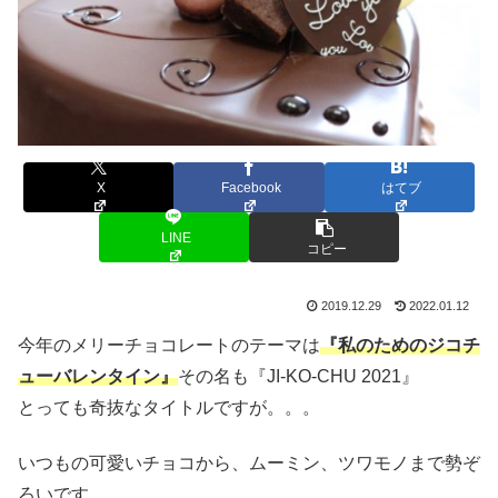
X
Facebook
はてブ
LINE
コピー
2019.12.29
2022.01.12
今年のメリーチョコレートのテーマは
『私のためのジコチ
ューバレンタイン』
その名も『JI-KO-CHU 2021』
とっても奇抜なタイトルですが。。。
いつもの可愛いチョコから、ムーミン、ツワモノまで勢ぞ
ろいです。