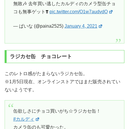
無敗🎶 去年買い逃したカルディのカメラ型缶チョ
コも無事ゲット❣️
pic.twitter.com/O1w7audvdO
— ぱいな (@paina2525)
January 4, 2021
ラジカセ缶 チョコレート
このレトロ感がたまらないラジカセ缶。
※1月5日現在、オンラインストアではまだ販売されてい
ないようです。
缶欲しさにチョコ買いがち☆ラジカセ缶！
#カルディ
カメラ缶のも可愛かった。