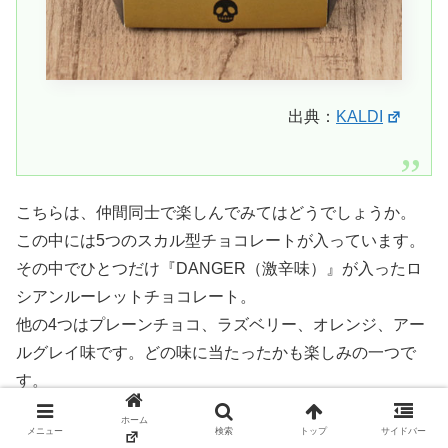
出典：
KALDI
こちらは、仲間同士で楽しんでみてはどうでしょうか。
この中には5つのスカル型チョコレートが入っています。
その中でひとつだけ『DANGER（激辛味）』が入ったロ
シアンルーレットチョコレート。
他の4つはプレーンチョコ、ラズベリー、オレンジ、アー
ルグレイ味です。どの味に当たったかも楽しみの一つで
す。
ホーム
スポンサーリンク
メニュー
検索
トップ
サイドバー