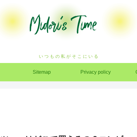
い つ も の 私 が そ こ に い る
Sitemap
Privacy policy