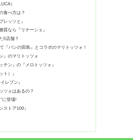
LUCA）
の食べ方は？
プレッソと』
糖質なら『リナーシェ』
た5店舗？
して『パンの田島』とコラボのマリトッツォ！
ン』のマリトッツォ
ッチン』の『メロトッツォ』
ット）』
-イレブン』
ッツォはあるの？
”に登場!
ストア100』