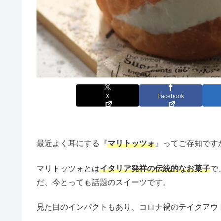
X
Facebook
最近よく耳にする『
マリトッツォ
』ってご存知です
マリトッツォとは
イタリア発祥の伝統的なお菓子
で
だ、今とっても話題のスイーツです。
見た目のインパクトもあり、コロナ禍のテイクアウ