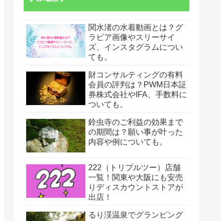
関水渚の水着動画とは？グ
ラビア画像やスリーサイ
ズ、インスタグラムについ
ても。
財コンサルティングの有料
会員の評判は？PWM日本証
券株式会社やIFA、手数料に
ついても。
鈴虫寺のご利益の効果まで
の期間は？願い事が叶った
内容や例についても。
222（トリプルツー）店舗
一覧！関東や大阪にも安売
りディスカウントストアが
出店！
るり渓温泉でグランピング