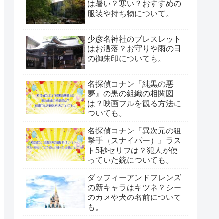
は暑い？寒い？おすすめの
服装や持ち物について。
少彦名神社のブレスレット
はお洒落？お守りや雨の日
の御朱印についても。
名探偵コナン『純黒の悪
夢』の黒の組織の相関図
は？映画フルを観る方法に
ついても。
名探偵コナン『異次元の狙
撃手（スナイパー）』ラス
ト5秒セリフは？犯人が使
っていた銃についても。
ダッフィーアンドフレンズ
の新キャラはキツネ？シー
のカメや犬の名前について
も。