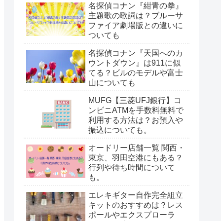
名探偵コナン『紺青の拳』
主題歌の歌詞は？ブルーサ
ファイア劇場版との違いに
ついても
名探偵コナン『天国へのカ
ウントダウン』は911に似
てる？ビルのモデルや富士
山についても
MUFG【三菱UFJ銀行】コ
ンビニATMを手数料無料で
利用する方法は？お預入や
振込についても。
オードリー店舗一覧 関西・
東京、羽田空港にもある？
行列や待ち時間について
も。
エレキギター自作完全組立
キットのおすすめは？レス
ポールやエクスプローラ