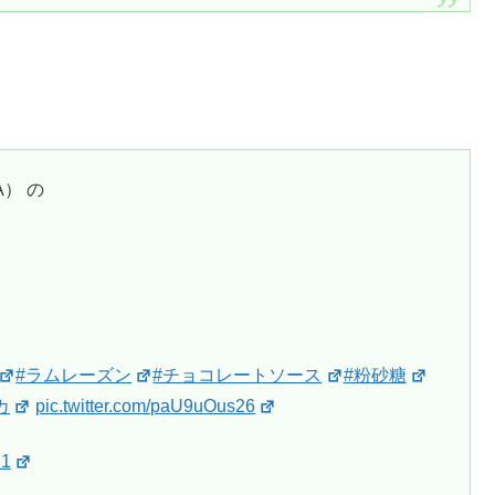
） の
#ラムレーズン
#チョコレートソース
#粉砂糖
カ
pic.twitter.com/paU9uOus26
21