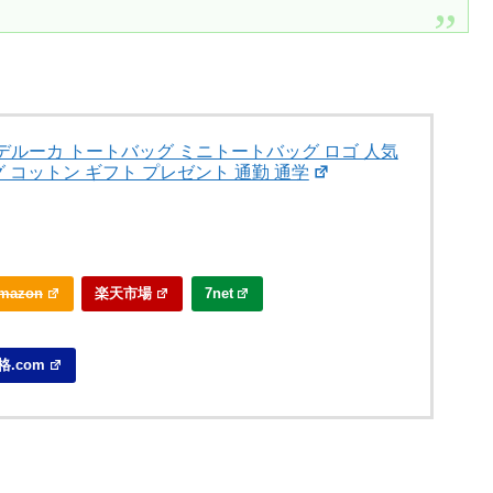
ーン＆デルーカ トートバッグ ミニトートバッグ ロゴ 人気
 コットン ギフト プレゼント 通勤 通学
mazon
楽天市場
7net
格.com