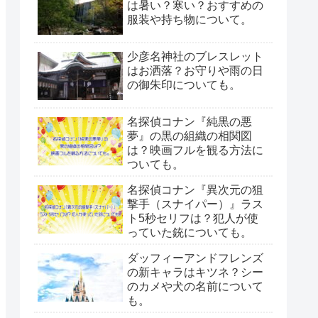
は暑い？寒い？おすすめの
服装や持ち物について。
少彦名神社のブレスレット
はお洒落？お守りや雨の日
の御朱印についても。
名探偵コナン『純黒の悪
夢』の黒の組織の相関図
は？映画フルを観る方法に
ついても。
名探偵コナン『異次元の狙
撃手（スナイパー）』ラス
ト5秒セリフは？犯人が使
っていた銃についても。
ダッフィーアンドフレンズ
の新キャラはキツネ？シー
のカメや犬の名前について
も。