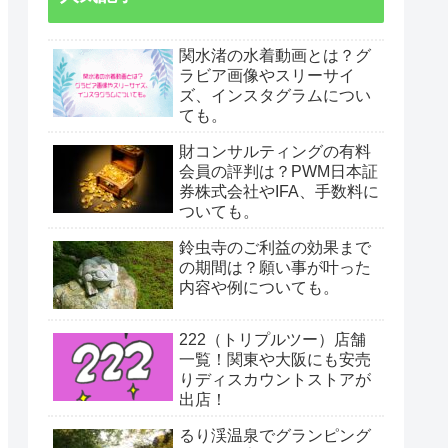
関水渚の水着動画とは？グ
ラビア画像やスリーサイ
ズ、インスタグラムについ
ても。
財コンサルティングの有料
会員の評判は？PWM日本証
券株式会社やIFA、手数料に
ついても。
鈴虫寺のご利益の効果まで
の期間は？願い事が叶った
内容や例についても。
222（トリプルツー）店舗
一覧！関東や大阪にも安売
りディスカウントストアが
出店！
るり渓温泉でグランピング