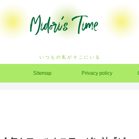
い つ も の 私 が そ こ に い る
Sitemap
Privacy policy