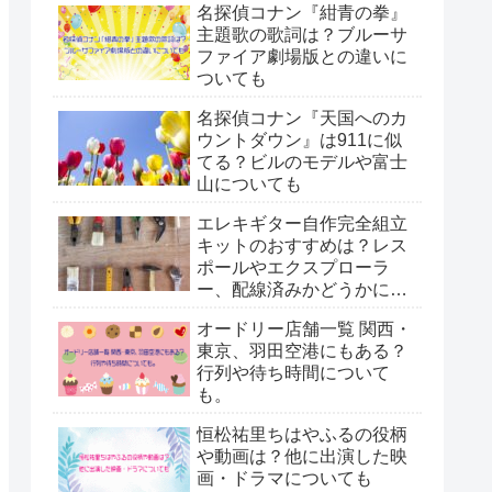
名探偵コナン『紺青の拳』
主題歌の歌詞は？ブルーサ
ファイア劇場版との違いに
ついても
名探偵コナン『天国へのカ
ウントダウン』は911に似
てる？ビルのモデルや富士
山についても
エレキギター自作完全組立
キットのおすすめは？レス
ポールやエクスプローラ
ー、配線済みかどうかにつ
いても。
オードリー店舗一覧 関西・
東京、羽田空港にもある？
行列や待ち時間について
も。
恒松祐里ちはやふるの役柄
や動画は？他に出演した映
画・ドラマについても