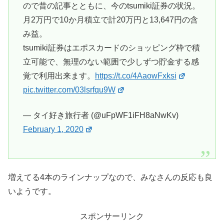
ので昔の記事とともに、今のtsumiki証券の状況。
月2万円で10か月積立で計20万円と13,647円の含
み益。
tsumiki証券はエポスカードのショッピング枠で積
立可能で、無理のない範囲で少しずつ貯金する感
覚で利用出来ます。
https://t.co/4AaowFxksi
pic.twitter.com/03lsrfqu9W
— タイ好き旅行者 (@uFpWF1iFH8aNwKv)
February 1, 2020
増えてる4本のラインナップなので、みなさんの反応も良
いようです。
スポンサーリンク