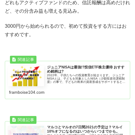
どれもアクティブファンドのため、信託報酬は高めだけれ
ど、その分含み益も増える見込み。
3000円から始められるので、初めて投資をする方にはお
すすめです。
ジュニアNISAは最強!?投信ETF株主優待 おすす
め銘柄は?
2022年、子供たちへの投資教育が始まります。 ジュニア
NISAとは、子どもを対象としたNISA（少額投資非課税制
度）の事で、子どもの将来の資産形成をサポートするとっ
てもお得な制度です。 確定拠出年金、NISAはある程度定
着してきましたが、...
framboise104.com
マルコとマルオの7日間2021の予定は？マルイ
10%オフになるのはいつからいつまでかも。