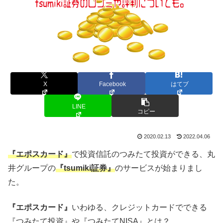
X
Facebook
はてブ
LINE
コピー
2020.02.13
2022.04.06
『エポスカード』
で投資信託のつみたて投資ができる、丸
井グループの
『tsumiki証券』
のサービスが始まりまし
た。
『エポスカード』
いわゆる、クレジットカードでできる
『つみたて投資』や『つみたてNISA』とは？