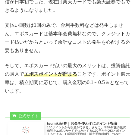
信が日本初でした。現在は楽天カードでも楽天証券でもで
きるようになりました。
支払い回数は1回のみで、金利手数料などは発生しませ
ん。エポスカードは基本年会費無料なので、クレジットカ
ード払いだからといって余計なコストの発生を心配する必
要もありません。
そして、エポスカード払いの最大のメリットは、投資信託
の購入で
エポスポイントが貯まる
ことです。ポイント還元
率は、積立期間に応じて、購入金額の0.1～0.5％となって
います。
tsumiki証券｜お金を使わずにポイント投資
100ポイントから投資ができる。さらに、NISA対象の投資
信託をエポスカードでつみたてる(100円からOK)とポイン
トもたまる。口座開設手数料・販売手数料0円。つみたて