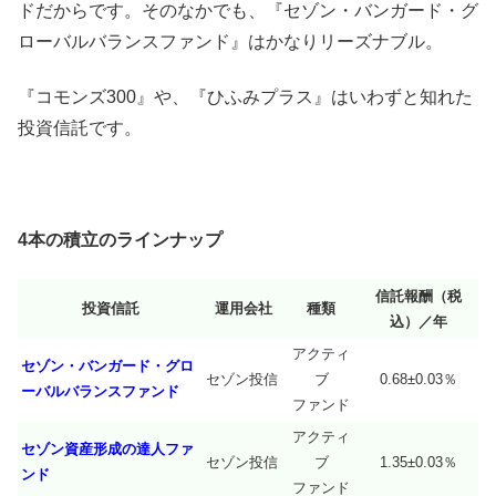
ドだからです。そのなかでも、『セゾン・バンガード・グ
ローバルバランスファンド』はかなりリーズナブル。
『コモンズ300』や、『ひふみプラス』はいわずと知れた
投資信託です。
4本の積立のラインナップ
信託報酬（税
投資信託
運用会社
種類
込）／年
アクティ
セゾン・バンガード・グロ
セゾン投信
ブ
0.68±0.03％
ーバルバランスファンド
ファンド
アクティ
セゾン資産形成の達人ファ
セゾン投信
ブ
1.35±0.03％
ンド
ファンド