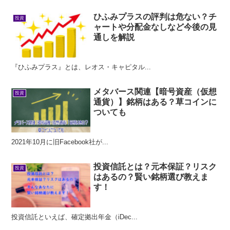
ひふみプラスの評判は危ない？チ
投資
ャートや分配金なしなど今後の見
通しを解説
『ひふみプラス』とは、レオス・キャピタル...
メタバース関連【暗号資産（仮想
投資
通貨）】銘柄はある？草コインに
ついても
2021年10月に旧Facebook社が...
投資信託とは？元本保証？リスク
投資
はあるの？賢い銘柄選び教えま
す！
投資信託といえば、確定拠出年金（iDec...