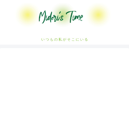
い つ も の 私 が そ こ に い る