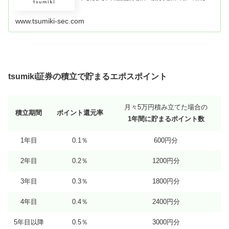
をはじめるならtsumiki（つみき）証券
www.tsumiki-sec.com
tsumiki証券の積立で貯まるエポスポイント
月々5万円積み立てた場合の
積立期間
ポイント還元率
1年間に貯まるポイント数
1年目
0.1％
600円分
2年目
0.2％
1200円分
3年目
0.3％
1800円分
4年目
0.4％
2400円分
5年目以降
0.5％
3000円分