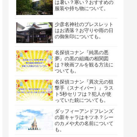
は暑い？寒い？おすすめの
服装や持ち物について。
少彦名神社のブレスレット
はお洒落？お守りや雨の日
の御朱印についても。
名探偵コナン『純黒の悪
夢』の黒の組織の相関図
は？映画フルを観る方法に
ついても。
名探偵コナン『異次元の狙
撃手（スナイパー）』ラス
ト5秒セリフは？犯人が使
っていた銃についても。
ダッフィーアンドフレンズ
の新キャラはキツネ？シー
のカメや犬の名前について
も。