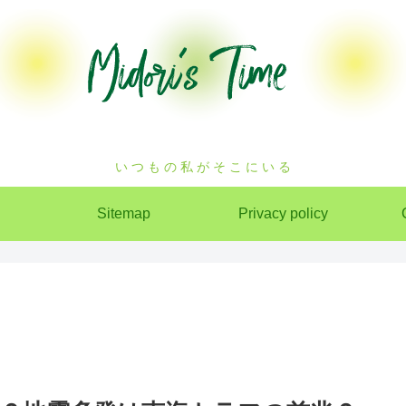
い つ も の 私 が そ こ に い る
Sitemap
Privacy policy