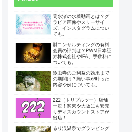
関水渚の水着動画とは？グ
ラビア画像やスリーサイ
ズ、インスタグラムについ
ても。
財コンサルティングの有料
会員の評判は？PWM日本証
券株式会社やIFA、手数料に
ついても。
鈴虫寺のご利益の効果まで
の期間は？願い事が叶った
内容や例についても。
222（トリプルツー）店舗
一覧！関東や大阪にも安売
りディスカウントストアが
出店！
るり渓温泉でグランピング