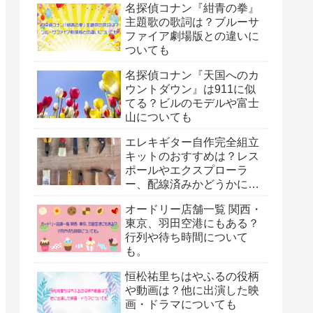
名探偵コナン『紺青の拳』
主題歌の歌詞は？ブルーサ
ファイア劇場版との違いに
ついても
名探偵コナン『天国へのカ
ウントダウン』は911に似
てる？ビルのモデルや富士
山についても
エレキギター自作完全組立
キットのおすすめは？レス
ポールやエクスプローラ
ー、配線済みかどうかにつ
いても。
オードリー店舗一覧 関西・
東京、羽田空港にもある？
行列や待ち時間について
も。
恒松祐里ちはやふるの役柄
や動画は？他に出演した映
画・ドラマについても