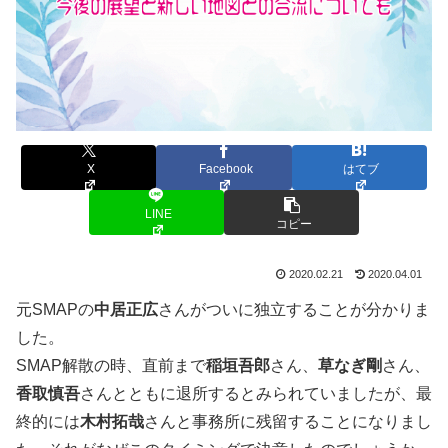
X
Facebook
はてブ
LINE
コピー
2020.02.21
2020.04.01
元SMAPの
中居正広
さんがついに独立することが分かりま
した。
SMAP解散の時、直前まで
稲垣吾郎
さん、
草なぎ剛
さん、
香取慎吾
さんとともに退所するとみられていましたが、最
終的には
木村拓哉
さんと事務所に残留することになりまし