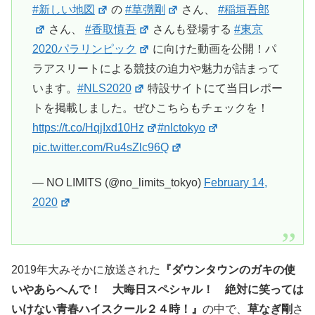
#新しい地図
の
#草彅剛
さん、
#稲垣吾郎
さん、
#香取慎吾
さんも登場する
#東京
2020パラリンピック
に向けた動画を公開！パ
ラアスリートによる競技の迫力や魅力が詰まって
います。
#NLS2020
特設サイトにて当日レポー
トを掲載しました。ぜひこちらもチェックを！
https://t.co/HqjIxd10Hz
#nlctokyo
pic.twitter.com/Ru4sZlc96Q
— NO LIMITS (@no_limits_tokyo)
February 14,
2020
2019年大みそかに放送された
『ダウンタウンのガキの使
いやあらへんで！ 大晦日スペシャル！ 絶対に笑っては
いけない青春ハイスクール２４時！』
の中で、
草なぎ剛
さ