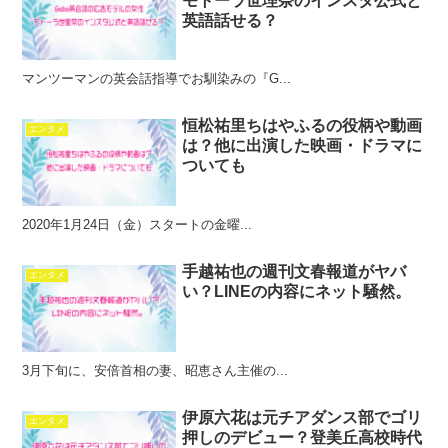
モトーラ世理奈のインスタ公式と
英語話せる？
マンツーマンの英会話指導でお馴染みの『G...
恒松祐里ちはやふるの役柄や動画
エンタメ
は？他に出演した映画・ドラマに
ついても
2020年1月24日（金）スタートの金曜...
手越祐也の週刊文春報道がヤバ
エンタメ
い？LINEの内容にネット騒然。
3月下旬に、安倍首相の妻、昭恵さん主催の...
伊原六花は元チアダンス部でゴリ
エンタメ
押しのデビュー？登美丘高校時代