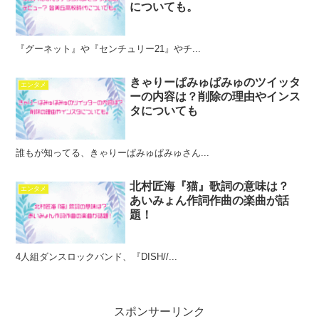
についても。
『グーネット』や『センチュリー21』やチ...
きゃりーぱみゅぱみゅのツイッタ
エンタメ
ーの内容は？削除の理由やインス
タについても
誰もが知ってる、きゃりーぱみゅぱみゅさん...
北村匠海『猫』歌詞の意味は？
エンタメ
あいみょん作詞作曲の楽曲が話
題！
4人組ダンスロックバンド、『DISH//...
スポンサーリンク