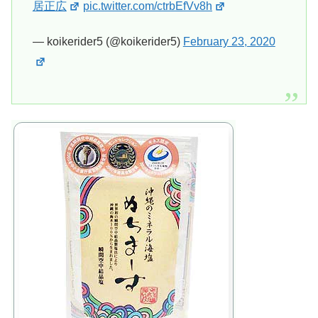
居正広
pic.twitter.com/ctrbEfVv8h
— koikerider5 (@koikerider5)
February 23, 2020