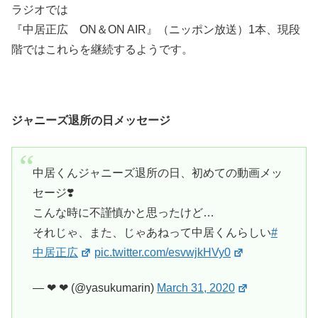
ラジオでは
『中居正広 ON＆ON AIR』（ニッポン放送）1本、現段
階ではこれらを継続するようです。
ジャニーズ退所の日メッセージ
中居くんジャニーズ退所の日、初めての動画メッ
セージ❣️
こんな時に不謹慎かと思ったけど…
それじゃ、また、じゃあねって中居くんらしい
#
中居正広
pic.twitter.com/esvwjkHVy0
— ❤︎ ❤︎ (@yasukumarin)
March 31, 2020