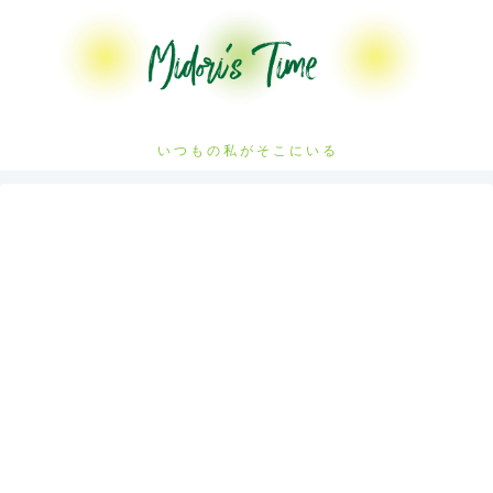
い つ も の 私 が そ こ に い る