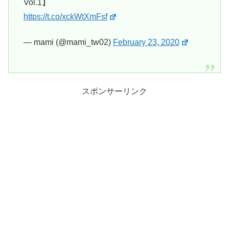
Vol.1】
https://t.co/xckWtXmFsf
— mami (@mami_tw02)
February 23, 2020
スポンサーリンク