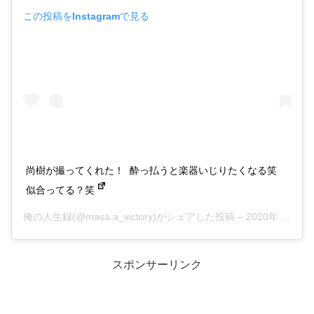
この投稿をInstagramで見る
尚樹が撮ってくれた！⁣ ⁣ 酔っ払うと楽器いじりたくなる笑⁣ ⁣
似合ってる？笑
俺の人生録(@masa.a_victory)がシェアした投稿 –
2020年 6月月27日午前6時00分PDT
スポンサーリンク