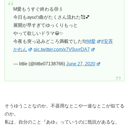
M愛もうすぐ終わる😢💧
今日もayuの曲がたくさん流れた🥰💕
展開が早すぎてゆっくりもっと
やって欲しいドラマ😀✨
今夜も突っ込みどころ満載でした‼️
#M愛
#安斉
かれん
pic.twitter.com/x7V0uyrDA7
— little (@little07138766)
June 27, 2020
そうゆうことなのか。不器用なとこや一途なとこが似てる
のか。
私は、自分のこと『あゆ』っていうのに抵抗があるな。