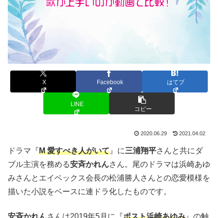
X
Facebook
はてブ
LINE
コピー
2020.06.29
2021.04.02
ドラマ『
M 愛すべき人がいて
』に
三浦翔平
さんと共にダ
ブル主演を務める
安斉かれん
さん。尾のドラマは浜崎あゆ
みさんとエイベックス会長の松浦勝人さんとの恋愛模様を
描いた小説をベースに連ドラ化したものです。
安斉かれん
さんは2019年5月に『
ポスト浜崎あゆみ
』の触