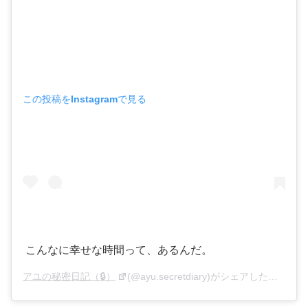
この投稿をInstagramで見る
こんなに幸せな時間って、あるんだ。
アユの秘密日記（🔒）
(@ayu.secretdiary)がシェアした投稿 –
2