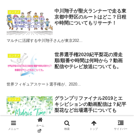
中川翔子が聖火ランナーで走る東
エンタメ
京都中野区のルートはどこ？日程
や時間についてもリサーチ！
マルチに活躍する中川翔子さんが東京202...
世界選手権2020紀平梨花の滑走
エンタメ
順/順番や時間は何時から？動画
配信やテレビ放送についても。
世界フィギュアスケート選手権が、2020...
グランプリファイナル2019とエ
エンタメ
キシビションの動画配信は？紀平
梨花など出場選手についても
ホーム
羽生結弦、ネイサン、紀平梨花、コストルナ...
メニュー
検索
トップ
サイドバー