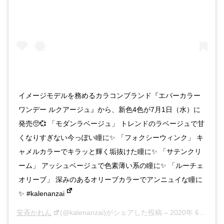
イメージモデルを務めるカラコンブランド『エバーカラー
ワンデー ルクアージュ』から、新色4色が7月1日（水）に
発売🥺💞 「モダンラベージュ」 トレンドのラベージュで甘
くなりすぎない今っぽい瞳に✨ 「フォクシーウィンク」 キ
ャメルカラーでキラッと輝く垢抜けた瞳に✨ 「サテンクリ
ーム」 アッシュベージュで色素薄い系の瞳に✨ 「ルーチェ
オリーブ」 深みのあるオリーブカラーでアンニュイな瞳に
✨ #kalenanzai
安斉かれん
(@kalenanzai)がシェアした投稿 –
2020年 6月月26日午前6時46分PDT