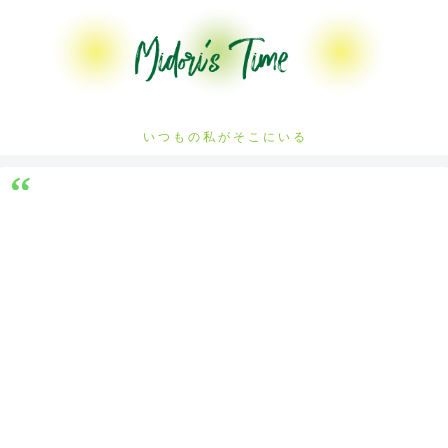
い つ も の 私 が そ こ に い る