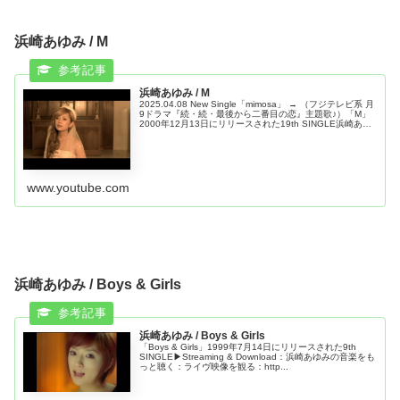
浜崎あゆみ / M
浜崎あゆみ / M
2025.04.08 New Single「mimosa」 → （フジテレビ系 月
9ドラマ『続・続・最後から二番目の恋』主題歌♪）「M」
2000年12月13日にリリースされた19th SINGLE浜崎あゆ
みの音楽を聴く：
www.youtube.com
浜崎あゆみ / Boys & Girls
浜崎あゆみ / Boys & Girls
「Boys & Girls」1999年7月14日にリリースされた9th
SINGLE▶︎Streaming & Download：浜崎あゆみの音楽をも
っと聴く：ライヴ映像を観る：http...