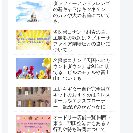
ダッフィーアンドフレンズ
の新キャラはキツネ？シー
のカメや犬の名前について
も。
名探偵コナン『紺青の拳』
主題歌の歌詞は？ブルーサ
ファイア劇場版との違いに
ついても
名探偵コナン『天国へのカ
ウントダウン』は911に似
てる？ビルのモデルや富士
山についても
エレキギター自作完全組立
キットのおすすめは？レス
ポールやエクスプローラ
ー、配線済みかどうかにつ
いても。
オードリー店舗一覧 関西・
東京、羽田空港にもある？
行列や待ち時間について