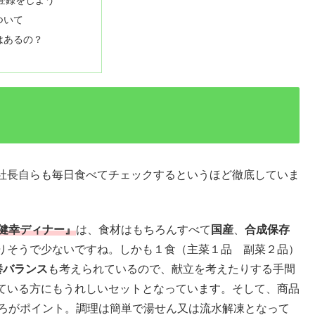
登録をしよう
ついて
はあるの？
社長自らも毎日食べてチェックするというほど徹底していま
健幸ディナー』
は、食材はもちろんすべて
国産
、
合成保存
りそうで少ないですね。しかも１食（主菜１品 副菜２品）
養バランス
も考えられているので、献立を考えたりする手間
ている方にもうれしいセットとなっています。そして、商品
ころがポイント。調理は簡単で湯せん又は流水解凍となって