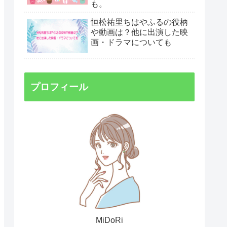
も。
恒松祐里ちはやふるの役柄
や動画は？他に出演した映
画・ドラマについても
プロフィール
MiDoRi