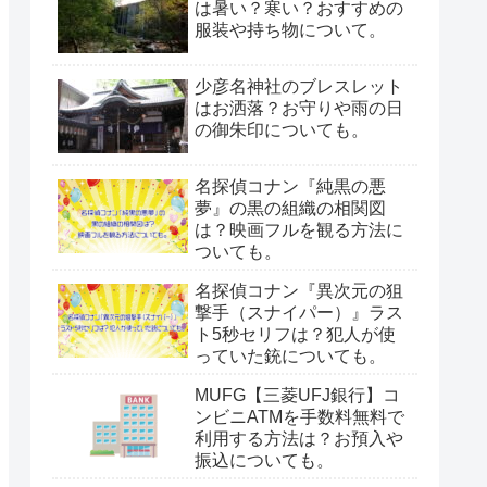
は暑い？寒い？おすすめの
服装や持ち物について。
少彦名神社のブレスレット
はお洒落？お守りや雨の日
の御朱印についても。
名探偵コナン『純黒の悪
夢』の黒の組織の相関図
は？映画フルを観る方法に
ついても。
名探偵コナン『異次元の狙
撃手（スナイパー）』ラス
ト5秒セリフは？犯人が使
っていた銃についても。
MUFG【三菱UFJ銀行】コ
ンビニATMを手数料無料で
利用する方法は？お預入や
振込についても。