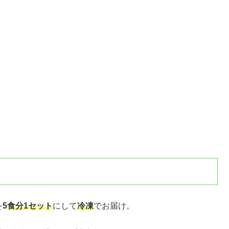
を
5
食分1セット
にして
冷凍
でお届け。