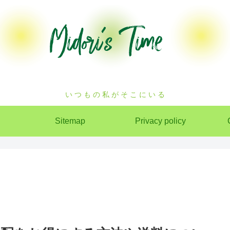
い つ も の 私 が そ こ に い る
Sitemap
Privacy policy