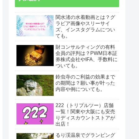
関水渚の水着動画とは？グ
ラビア画像やスリーサイ
ズ、インスタグラムについ
ても。
財コンサルティングの有料
会員の評判は？PWM日本証
券株式会社やIFA、手数料に
ついても。
鈴虫寺のご利益の効果まで
の期間は？願い事が叶った
内容や例についても。
222（トリプルツー）店舗
一覧！関東や大阪にも安売
りディスカウントストアが
出店！
るり渓温泉でグランピング