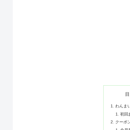
目
わんま
初回
クーポ