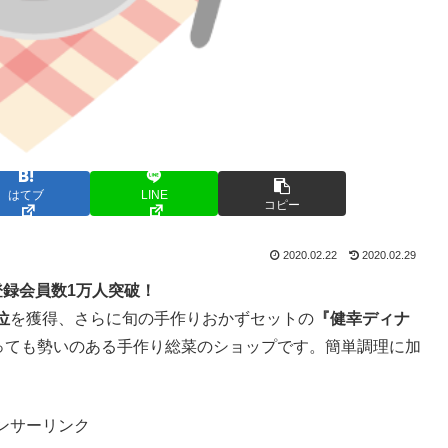
はてブ
LINE
コピー
2020.02.22
2020.02.29
登録会員数1万人突破！
位
を獲得、さらに旬の手作りおかずセットの
『健幸ディナ
とっても勢いのある手作り総菜のショップです。簡単調理に加
ンサーリンク