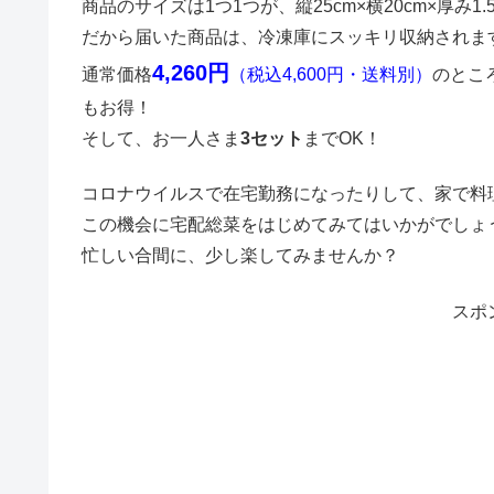
商品のサイズは1つ1つが、縦25cm×横20cm×厚み1
だから届いた商品は、冷凍庫にスッキリ収納されま
4,260円
通常価格
（税込4,600円・送料別）
のとこ
もお得！
そして、お一人さま
3セット
までOK！
コロナウイルスで在宅勤務になったりして、家で料
この機会に宅配総菜をはじめてみてはいかがでしょ
忙しい合間に、少し楽してみませんか？
スポ