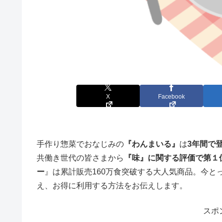
X
Facebook
手作り惣菜でおなじみの
『わんまいる』
は
3年間で
共働き世代の皆さまから
『味』に関する評価で第１
ー
』は累計販売160万食突破する大人気商品。今
え、お得に利用する方法をお伝えします。
スポ