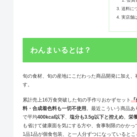
会員
送料に
実店舗
わんまいるとは？
旬の食材、旬の産地にこだわった商品開発に加え、
す。
累計売上16万食突破した旬の手作りおかずセット
『
料・合成着色料も一切不使用
。最近こういう商品あ
で平均
400kcal以下
、
塩分も3.5g以下と控えめ
。
栄
も省けて健康面を気にする方や、食事制限のかかっ
1品1品が個食包装、と一人分ずつになっていると