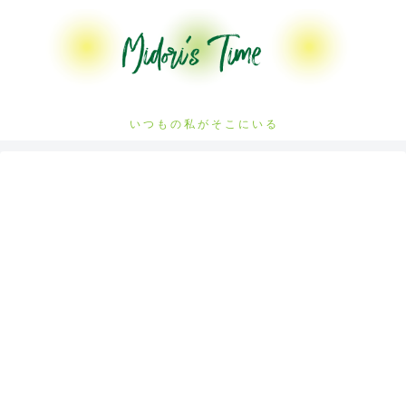
い つ も の 私 が そ こ に い る