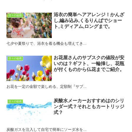
浴衣の簡単ヘアアレンジ！かんざ
日々の徒然
し,編み込み,くるりんぱでショー
ト,ミディアム,ロングまで。
七夕や夏祭りで、浴衣を着る機会も増えてき...
お花屋さんのサブスクの値段が安
日々の徒然
いのは？ギフト、一輪挿し、花瓶
が付くものから仏花までご紹介。
お花を一定の金額で楽しめる、定額制『サブ...
炭酸水メーカーおすすめはのシリ
日々の徒然
ンダー式？それともカートリッジ
式？
炭酸ガスを注入して自宅で簡単にソーダ水を...