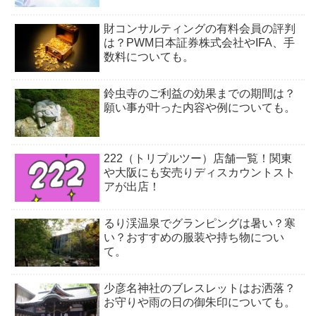
財コンサルティングの有料会員の評判
は？PWM日本証券株式会社やIFA、手
数料についても。
鈴虫寺のご利益の効果までの期間は？
願い事が叶った内容や例についても。
222（トリプルツー）店舗一覧！関東
や大阪にも安売りディスカウントスト
アが出店！
るり渓温泉でグランピングは暑い？寒
い？おすすめの服装や持ち物につい
て。
少彦名神社のブレスレットはお洒落？
お守りや雨の日の御朱印についても。