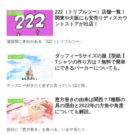
222（トリプルツー）店舗一覧！
日々の徒然
関東や大阪にも安売りディスカウ
ントストアが出店！
滋賀県に本社がある『222（トリプルツー...
ダッフィーSサイズの服【型紙 】
日々の徒然
Tシャツの作り方は？無料で簡単
にできるパーカーについても。
ディズニー好きだと必ずと言っていいほど持...
恵方巻きの由来は関西？7種類の
日々の徒然
具の理由と2022年の方角や角度
についても解説。
節分に『恵方巻き』を食べる、いまや当たり...