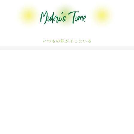
い つ も の 私 が そ こ に い る