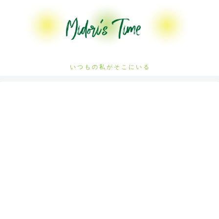
い つ も の 私 が そ こ に い る