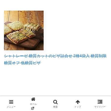
シャトレーゼ 糖質カットのピザ詰合せ 2種4袋入 糖質制限
糖質オフ 低糖質ピザ
他にも、通販サイトで発売されています。
ホーム
メニュー
検索
トップ
サイドバー