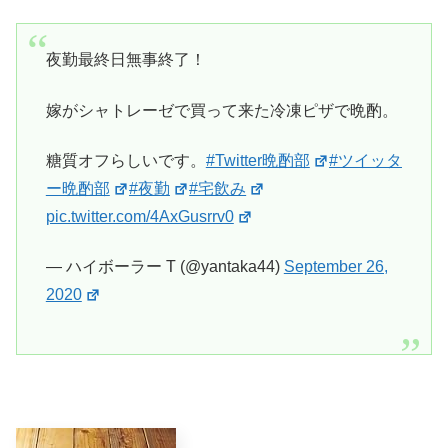
夜勤最終日無事終了！
嫁がシャトレーゼで買って来た冷凍ピザで晩酌。
糖質オフらしいです。
#Twitter晩酌部
#ツイッタ
ー晩酌部
#夜勤
#宅飲み
pic.twitter.com/4AxGusrrv0
— ハイボーラー T (@yantaka44)
September 26,
2020