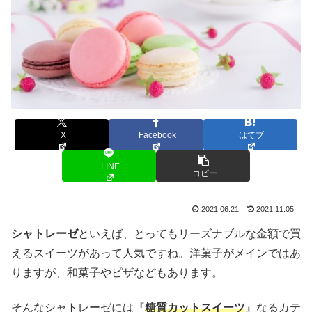
X
Facebook
はてブ
LINE
コピー
2021.06.21
2021.11.05
シャトレーゼ
といえば、とってもリーズナブルな金額で買
えるスイーツがあって人気ですね。洋菓子がメインではあ
りますが、和菓子やピザなどもあります。
そんなシャトレーゼには『
糖質カットスイーツ
』なるカテ