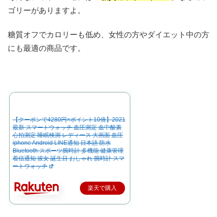
ゴリーがありますよ。
糖質オフでカロリーも低め、女性の方やダイエット中の方
にも最適の商品です。
【クーポンで4280円×ポイント10倍】2021
最新 スマートウォッチ 血圧測定 血中酸素
心拍測定 睡眠検測 レディース 大画面 血圧
iphone Android LINE通知 日本語 防水
Bluetooth スポーツ腕時計 多機能 健康管理
着信通知 彼女 誕生日 おしゃれ 腕時計 スマ
ートウォッチ
楽天で購入