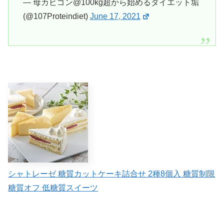
— 母カビゴン@100kg超から始めるダイエット垢
(@107Proteindiet)
June 17, 2021
シャトレーゼ 糖質カットケーキ詰合せ 2種8個入 糖質制限
糖質オフ 低糖質スイーツ