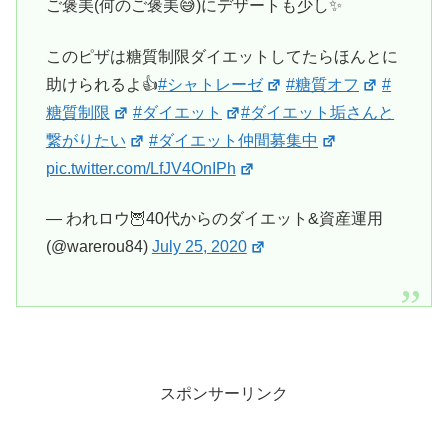
ご褒美(何のご褒美😅)にデザートも少し✨
このピザは糖質制限ダイエットしてたらほんとに
助けられるよ👍
#シャトレーゼ
#糖質オフ
#
糖質制限
#ダイエット
#ダイエット垢さんと
繋がりたい
#ダイエット仲間募集中
pic.twitter.com/LfJV4OnIPh
— われロウ🦉40代からのダイエット&資産運用
(@warerou84)
July 25, 2020
スポンサーリンク