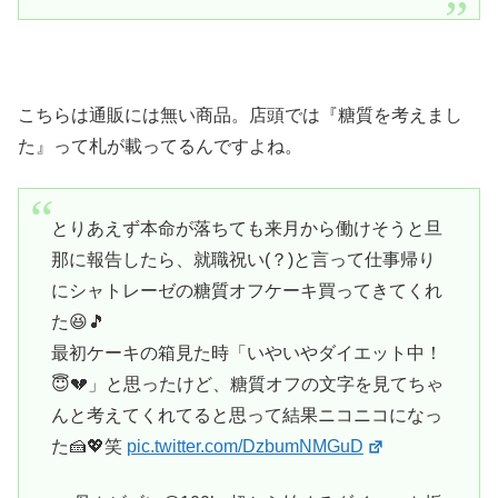
こちらは通販には無い商品。店頭では『糖質を考えまし
た』って札が載ってるんですよね。
とりあえず本命が落ちても来月から働けそうと旦
那に報告したら、就職祝い(？)と言って仕事帰り
にシャトレーゼの糖質オフケーキ買ってきてくれ
た😆🎵
最初ケーキの箱見た時「いやいやダイエット中！
😇💔」と思ったけど、糖質オフの文字を見てちゃ
んと考えてくれてると思って結果ニコニコになっ
た🍰💖笑
pic.twitter.com/DzbumNMGuD