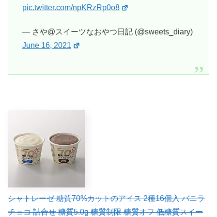
pic.twitter.com/npKRzRp0o8
— さや@スイーツなおやつ日記 (@sweets_diary)
June 16, 2021
シャトレーゼ 糖質70%カットのアイス 2種16個入 バニラ
チョコ 詰合せ 糖質5.0g 糖質制限 糖質オフ 低糖質スイー