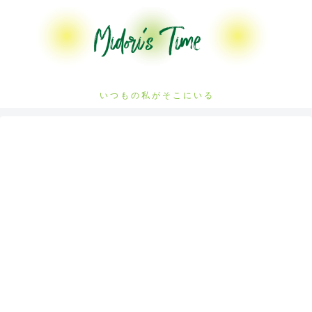
い つ も の 私 が そ こ に い る