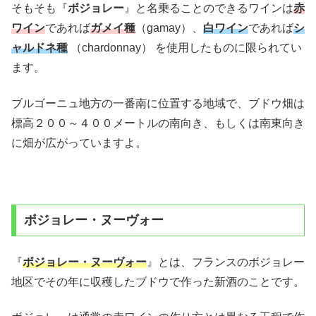
そもそも『
ボジョレー
』と名乗ることのできるワインは
赤
ワイン
であれば
ガメイ種
（
gamay
）、
白ワイン
であれば
シ
ャルドネ種
（
chardonnay
） を使用したものに限られてい
ます。
ブルゴーニュ地方の一番南に位置する地域で、ブドウ畑は
標高２００～４００メートルの南向き、もしくは南東向き
に畑が広がっていますよ。
ボジョレー・ヌーヴォー
『
ボジョレー・ヌーヴォー
』とは、フランスのボジョレー
地区でその年に収穫したブドウで作った新酒のことです。