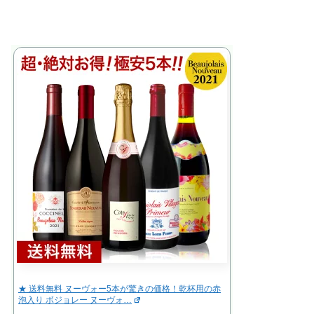
★ 送料無料 ヌーヴォー5本が驚きの価格！乾杯用の赤
泡入り ボジョレー ヌーヴォ…