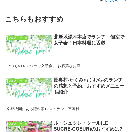
MiDoRi
こちらもおすすめ
北新地湯木本店でランチ！個室で
グルメ・カフェ
女子会！日本料理に舌鼓！
いつものメンバーで女子会。 お洒落なお店...
匠奥村-たくみおくむら-のランチ
グルメ・カフェ
の感想と予約、おすすめメニュー
も紹介
京都祇園にある隠れ家レストラン、匠奥村に...
ル・シュクレ・クール(LE
グルメ・カフェ
SUCRÉ-COEUR)のおすすめは?