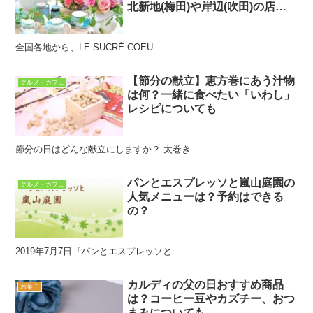
北新地(梅田)や岸辺(吹田)の店舗
についても
全国各地から、LE SUCRÉ-COEU...
【節分の献立】恵方巻にあう汁物
グルメ・カフェ
は何？一緒に食べたい「いわし」
レシピについても
節分の日はどんな献立にしますか？ 太巻き...
パンとエスプレッソと嵐山庭園の
グルメ・カフェ
人気メニューは？予約はできる
の？
2019年7月7日『パンとエスプレッソと...
カルディの父の日おすすめ商品
お菓子
は？コーヒー豆やカズチー、おつ
まみについても