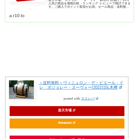
人気の商品を価格比較・ランキング･レビューで検討できま
す。ご購入でポイント取得がお得。セール商品・送料無料
商品も多数。「最強翌日配送」なら翌日お届けも可能で
す。
a.r10.to
＜送料無料＞ヴィニュロン・デ・ピエール・ド
レ ボジョレー・ヌーヴォー[2021]15L木樽
posted with
カエレバ
楽天市場
Amazon