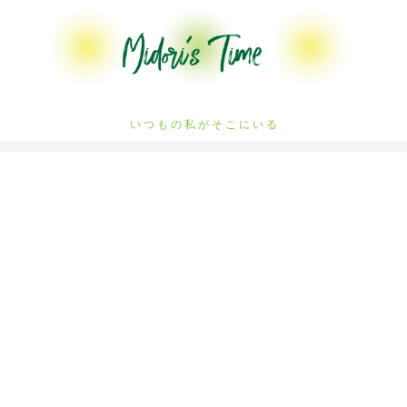
い つ も の 私 が そ こ に い る