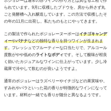
ボジョレーは通常の赤ワインの作り方とは異なる工程で作
られています。9月に収穫したブドウを、房から外さず丸
ごと発酵槽へ入れ醸造しています。この方法で収穫したそ
の年の11月に出荷し、私たちのもとにやってきます。
この製法で作られたボジョレーヌーボーは
イチゴキャンデ
ィー
や
バナナ
などの独特な香りを持つワインが生まれま
す
。フレッシュでフルーティーな口当たりで、アルコール
度数がやや低めの
ライトなボディ
です。そして酸味が程良
く効いたカジュアルなワインに仕上がっています。少し冷
蔵庫で冷やして飲むのが良いようですよ。
通常のボジョレーはラズベリーやイチゴなどの果実味や、
すみれやバラといった花の香りが特徴的なワインになって
います。材料が一緒でも香りが随分と異なるようです。