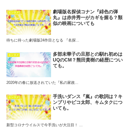
劇場版名探偵コナン『緋色の弾
エンタメ
丸』は赤井秀一がカギを握る？類
似の映画についても
待ちに待った劇場版24作目となる 『名探...
多部未華子の旦那との馴れ初めは
エンタメ
UQのCM？熊田貴樹の経歴につい
ても。
2020年の春に放送されていた『私の家政...
手洗いダンス『嵐』の歌詞は？キ
エンタメ
ンプリやピコ太郎、キムタクにつ
いても。
新型コロナウイルスで今手洗いが大注目！ ...