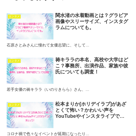
関水渚の水着動画とは？グラビア
エンタメ
画像やスリーサイズ、インスタグ
ラムについても。
石原さとみさんに憧れて女優志望に、そして...
祷キララの本名、高校や大学はど
エンタメ
こ？事務所、出演作品、家族や彼
氏についても調査！
若手女優の祷キララ（いのりきらら）さん、...
松本まりか[ホリデイラブ]があざ
エンタメ
とくて怖い？かわいい声を
YouTubeやインスタライブでチ
ェック！
コロナ禍で色々なイベントが延期になったり...