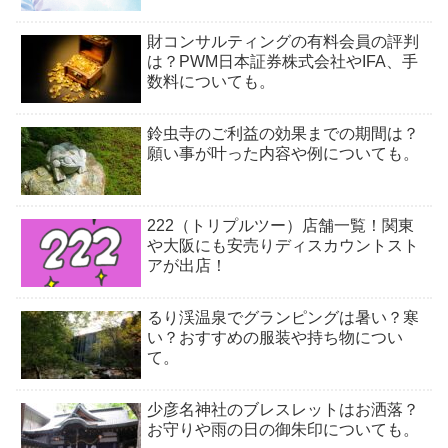
財コンサルティングの有料会員の評判
は？PWM日本証券株式会社やIFA、手
数料についても。
鈴虫寺のご利益の効果までの期間は？
願い事が叶った内容や例についても。
222（トリプルツー）店舗一覧！関東
や大阪にも安売りディスカウントスト
アが出店！
るり渓温泉でグランピングは暑い？寒
い？おすすめの服装や持ち物につい
て。
少彦名神社のブレスレットはお洒落？
お守りや雨の日の御朱印についても。