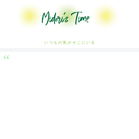
い つ も の 私 が そ こ に い る