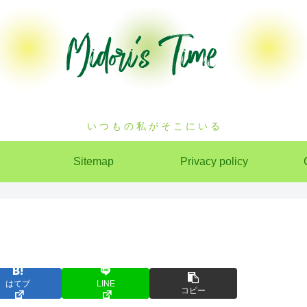
い つ も の 私 が そ こ に い る
Sitemap
Privacy policy
はてブ
LINE
コピー