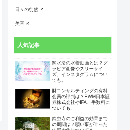
日々の徒然
美容
人気記事
関水渚の水着動画とは？グ
ラビア画像やスリーサイ
ズ、インスタグラムについ
ても。
財コンサルティングの有料
会員の評判は？PWM日本証
券株式会社やIFA、手数料に
ついても。
鈴虫寺のご利益の効果まで
の期間は？願い事が叶った