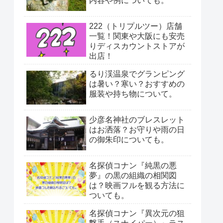
内容や例についても。
222（トリプルツー）店舗
一覧！関東や大阪にも安売
りディスカウントストアが
出店！
るり渓温泉でグランピング
は暑い？寒い？おすすめの
服装や持ち物について。
少彦名神社のブレスレット
はお洒落？お守りや雨の日
の御朱印についても。
名探偵コナン『純黒の悪
夢』の黒の組織の相関図
は？映画フルを観る方法に
ついても。
名探偵コナン『異次元の狙