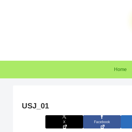
Home
USJ_01
X
Facebook