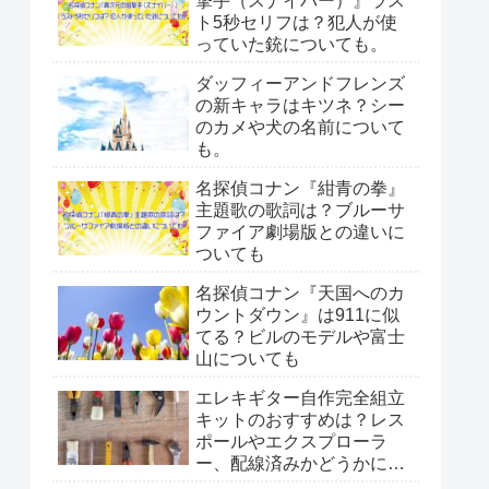
撃手（スナイパー）』ラス
ト5秒セリフは？犯人が使
っていた銃についても。
ダッフィーアンドフレンズ
の新キャラはキツネ？シー
のカメや犬の名前について
も。
名探偵コナン『紺青の拳』
主題歌の歌詞は？ブルーサ
ファイア劇場版との違いに
ついても
名探偵コナン『天国へのカ
ウントダウン』は911に似
てる？ビルのモデルや富士
山についても
エレキギター自作完全組立
キットのおすすめは？レス
ポールやエクスプローラ
ー、配線済みかどうかにつ
いても。