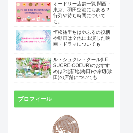
オードリー店舗一覧 関西・
東京、羽田空港にもある？
行列や待ち時間について
も。
恒松祐里ちはやふるの役柄
や動画は？他に出演した映
画・ドラマについても
ル・シュクレ・クール(LE
SUCRÉ-COEUR)のおすす
めは?北新地(梅田)や岸辺(吹
田)の店舗についても
プロフィール