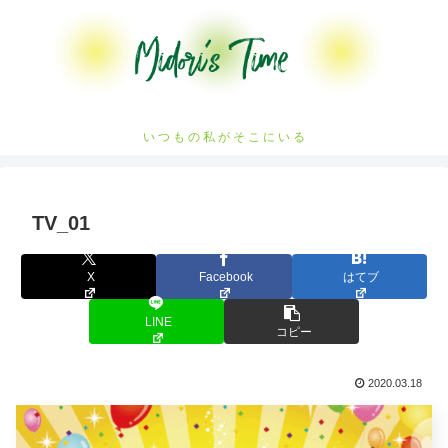
い つ も の 私 が そ こ に い る
TV_01
X
Facebook
はてブ
LINE
コピー
2020.03.18