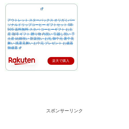
アウトレット スターバックス オリガミパー
ソナルドリップコーヒー ギフトセット SB-
50S 送料無料 スタバ コーヒーギフト お土
産 珈琲 ギフト 贈り物 内祝い 引越し祝い 手
土産 結婚祝い 新築祝い お礼 御中元 暑中見
舞い 残暑見舞い お中元 プレゼント お歳暮
御歳暮
楽天で購入
スポンサーリンク