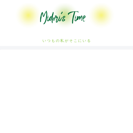
い つ も の 私 が そ こ に い る