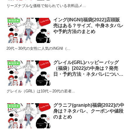
リーズナブルな価格で知られている衣料品メ...
イング(INGNI)福袋[2022]店頭販
★福袋★
売はある？サイズ、中身ネタバレ
や予約方法のまとめ
20代～30代の女性に人気のINGNI（...
グレイル(GRL)ハッピー バッグ
★福袋★
（福袋）[2022]の中身は？発売
日・予約方法・ネタバレについて
も
グレイル（GRL）は10代～20代の若者...
グラニフ(graniph)福袋[2022]の中
★福袋★
身は？ネタバレ、クーポンや値段
のまとめ