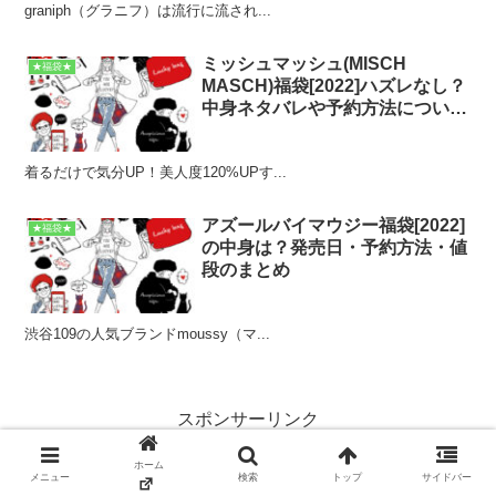
graniph（グラニフ）は流行に流され...
ミッシュマッシュ(MISCH
★福袋★
MASCH)福袋[2022]ハズレなし？
中身ネタバレや予約方法について
も
着るだけで気分UP！美人度120%UPす...
アズールバイマウジー福袋[2022]
★福袋★
の中身は？発売日・予約方法・値
段のまとめ
渋谷109の人気ブランドmoussy（マ...
スポンサーリンク
ホーム
メニュー
検索
トップ
サイドバー