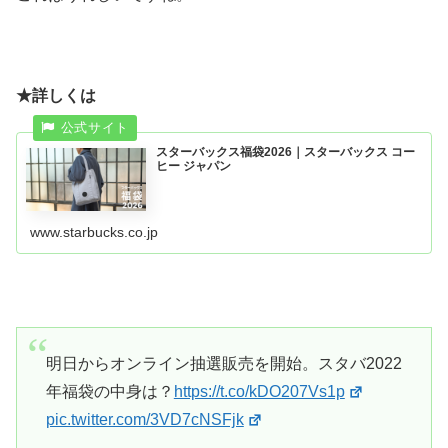
★詳しくは
スターバックス福袋2026｜スターバックス コー
ヒー ジャパン
www.starbucks.co.jp
明日からオンライン抽選販売を開始。スタバ2022
年福袋の中身は？
https://t.co/kDO207Vs1p
pic.twitter.com/3VD7cNSFjk