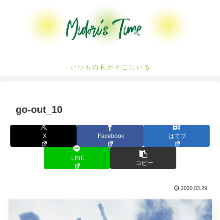
い つ も の 私 が そ こ に い る
go-out_10
X
Facebook
はてブ
LINE
コピー
2020.03.29