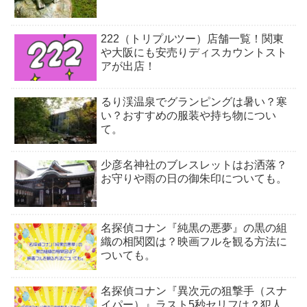
222（トリプルツー）店舗一覧！関東
や大阪にも安売りディスカウントスト
アが出店！
るり渓温泉でグランピングは暑い？寒
い？おすすめの服装や持ち物につい
て。
少彦名神社のブレスレットはお洒落？
お守りや雨の日の御朱印についても。
名探偵コナン『純黒の悪夢』の黒の組
織の相関図は？映画フルを観る方法に
ついても。
名探偵コナン『異次元の狙撃手（スナ
イパー）』ラスト5秒セリフは？犯人