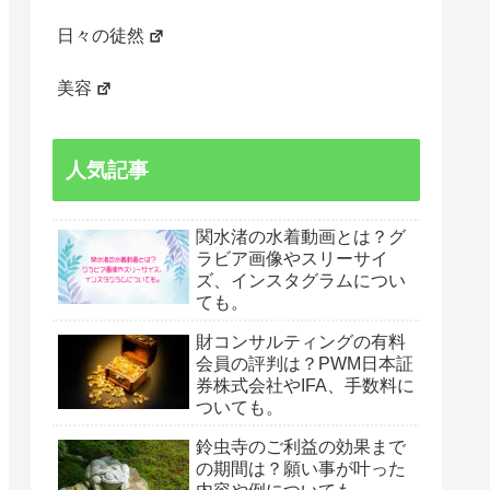
日々の徒然
美容
人気記事
関水渚の水着動画とは？グ
ラビア画像やスリーサイ
ズ、インスタグラムについ
ても。
財コンサルティングの有料
会員の評判は？PWM日本証
券株式会社やIFA、手数料に
ついても。
鈴虫寺のご利益の効果まで
の期間は？願い事が叶った