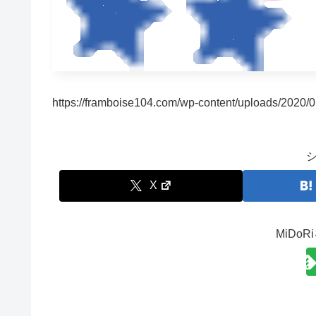
https://framboise104.com/wp-content/uploads/2020/0
X
MiDo