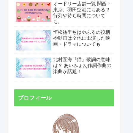
オードリー店舗一覧 関西・
東京、羽田空港にもある？
行列や待ち時間について
も。
恒松祐里ちはやふるの役柄
や動画は？他に出演した映
画・ドラマについても
北村匠海『猫』歌詞の意味
は？ あいみょん作詞作曲の
楽曲が話題！
プロフィール