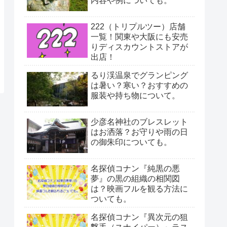
内容や例についても。
222（トリプルツー）店舗
一覧！関東や大阪にも安売
りディスカウントストアが
出店！
るり渓温泉でグランピング
は暑い？寒い？おすすめの
服装や持ち物について。
少彦名神社のブレスレット
はお洒落？お守りや雨の日
の御朱印についても。
名探偵コナン『純黒の悪
夢』の黒の組織の相関図
は？映画フルを観る方法に
ついても。
名探偵コナン『異次元の狙