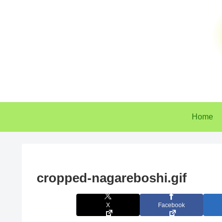
Home
cropped-nagareboshi.gif
X
Facebook