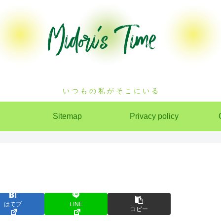
い つ も の 私 が そ こ に い る
Sitemap
Privacy policy
はてブ
LINE
コピー