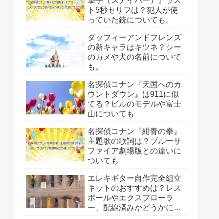
撃手（スナイパー）』ラス
ト5秒セリフは？犯人が使
っていた銃についても。
ダッフィーアンドフレンズ
の新キャラはキツネ？シー
のカメや犬の名前について
も。
名探偵コナン『天国へのカ
ウントダウン』は911に似
てる？ビルのモデルや富士
山についても
名探偵コナン『紺青の拳』
主題歌の歌詞は？ブルーサ
ファイア劇場版との違いに
ついても
エレキギター自作完全組立
キットのおすすめは？レス
ポールやエクスプローラ
ー、配線済みかどうかにつ
いても。