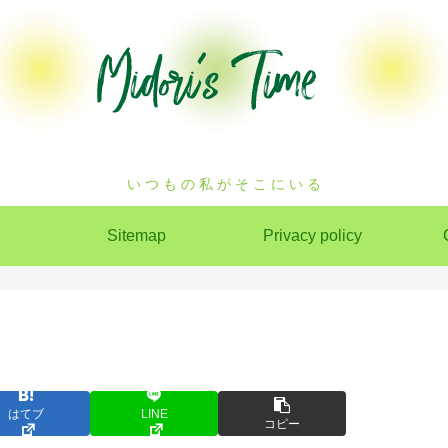
い つ も の 私 が そ こ に い る
Sitemap
Privacy policy
はてブ
LINE
コピー