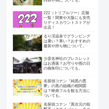
内容や例についても。
222（トリプルツー）店舗
一覧！関東や大阪にも安売
りディスカウントストアが
出店！
るり渓温泉でグランピング
は暑い？寒い？おすすめの
服装や持ち物について。
少彦名神社のブレスレット
はお洒落？お守りや雨の日
の御朱印についても。
名探偵コナン『純黒の悪
夢』の黒の組織の相関図
は？映画フルを観る方法に
ついても。
名探偵コナン『異次元の狙