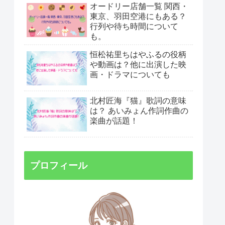
オードリー店舗一覧 関西・
東京、羽田空港にもある？
行列や待ち時間について
も。
恒松祐里ちはやふるの役柄
や動画は？他に出演した映
画・ドラマについても
北村匠海『猫』歌詞の意味
は？ あいみょん作詞作曲の
楽曲が話題！
プロフィール