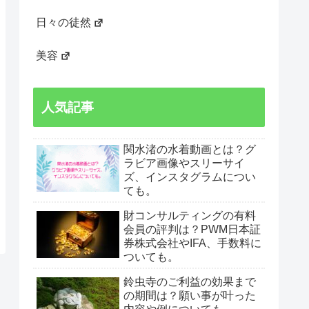
日々の徒然
美容
人気記事
関水渚の水着動画とは？グ
ラビア画像やスリーサイ
ズ、インスタグラムについ
ても。
財コンサルティングの有料
会員の評判は？PWM日本証
券株式会社やIFA、手数料に
ついても。
鈴虫寺のご利益の効果まで
の期間は？願い事が叶った