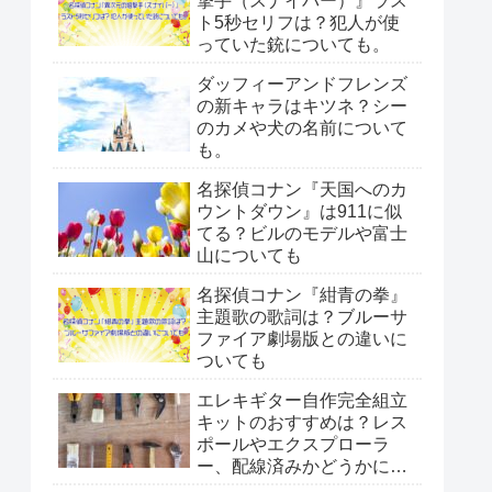
撃手（スナイパー）』ラス
ト5秒セリフは？犯人が使
っていた銃についても。
ダッフィーアンドフレンズ
の新キャラはキツネ？シー
のカメや犬の名前について
も。
名探偵コナン『天国へのカ
ウントダウン』は911に似
てる？ビルのモデルや富士
山についても
名探偵コナン『紺青の拳』
主題歌の歌詞は？ブルーサ
ファイア劇場版との違いに
ついても
エレキギター自作完全組立
キットのおすすめは？レス
ポールやエクスプローラ
ー、配線済みかどうかにつ
いても。