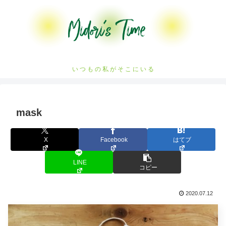
い つ も の 私 が そ こ に い る
mask
X
Facebook
はてブ
LINE
コピー
2020.07.12