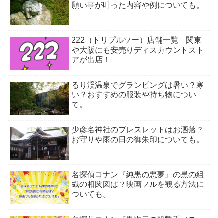
願い事が叶った内容や例についても。
222（トリプルツー）店舗一覧！関東
や大阪にも安売りディスカウントスト
アが出店！
るり渓温泉でグランピングは暑い？寒
い？おすすめの服装や持ち物につい
て。
少彦名神社のブレスレットはお洒落？
お守りや雨の日の御朱印についても。
名探偵コナン『純黒の悪夢』の黒の組
織の相関図は？映画フルを観る方法に
ついても。