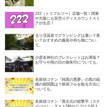
222（トリプルツー）店舗一覧！関東
や大阪にも安売りディスカウントスト
アが出店！
るり渓温泉でグランピングは暑い？寒
い？おすすめの服装や持ち物につい
て。
少彦名神社のブレスレットはお洒落？
お守りや雨の日の御朱印についても。
名探偵コナン『純黒の悪夢』の黒の組
織の相関図は？映画フルを観る方法に
ついても。
名探偵コナン『異次元の狙撃手（スナ
イパー）』ラスト5秒セリフは？犯人