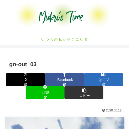
い つ も の 私 が そ こ に い る
go-out_03
X
Facebook
はてブ
LINE
コピー
2020.03.12