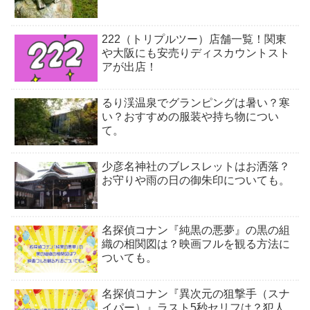
222（トリプルツー）店舗一覧！関東
や大阪にも安売りディスカウントスト
アが出店！
るり渓温泉でグランピングは暑い？寒
い？おすすめの服装や持ち物につい
て。
少彦名神社のブレスレットはお洒落？
お守りや雨の日の御朱印についても。
名探偵コナン『純黒の悪夢』の黒の組
織の相関図は？映画フルを観る方法に
ついても。
名探偵コナン『異次元の狙撃手（スナ
イパー）』ラスト5秒セリフは？犯人