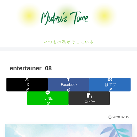
い つ も の 私 が そ こ に い る
entertainer_08
X
Facebook
はてブ
LINE
コピー
2020.02.15