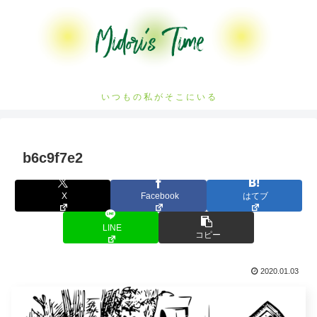
い つ も の 私 が そ こ に い る
b6c9f7e2
X
Facebook
はてブ
LINE
コピー
2020.01.03