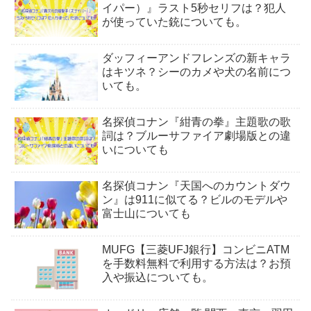
イパー）』ラスト5秒セリフは？犯人
が使っていた銃についても。
ダッフィーアンドフレンズの新キャラ
はキツネ？シーのカメや犬の名前につ
いても。
名探偵コナン『紺青の拳』主題歌の歌
詞は？ブルーサファイア劇場版との違
いについても
名探偵コナン『天国へのカウントダウ
ン』は911に似てる？ビルのモデルや
富士山についても
MUFG【三菱UFJ銀行】コンビニATM
を手数料無料で利用する方法は？お預
入や振込についても。