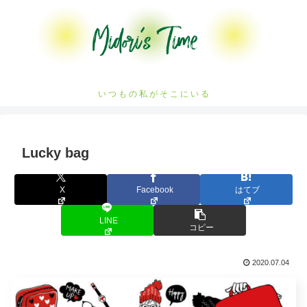
い つ も の 私 が そ こ に い る
Lucky bag
X
Facebook
はてブ
LINE
コピー
2020.07.04