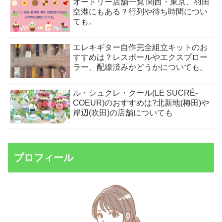
オードリー店舗一覧 関西・東京、羽田
空港にもある？行列や待ち時間につい
ても。
エレキギター自作完全組立キットのお
すすめは？レスポールやエクスプロー
ラー、配線済みかどうかについても。
ル・シュクレ・クール(LE SUCRÉ-
COEUR)のおすすめは?北新地(梅田)や
岸辺(吹田)の店舗についても
プロフィール