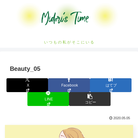
い つ も の 私 が そ こ に い る
Beauty_05
X
Facebook
はてブ
LINE
コピー
2020.05.05